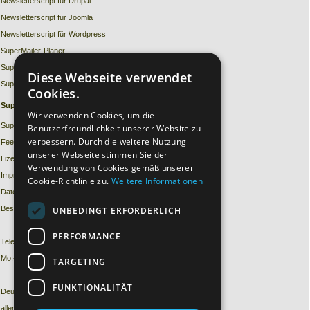
Newsletterscript für Drupal
Newsletterscript für Joomla
Newsletterscript für Wordpress
SuperMailer-Planer
SuperMailer MySQL Export-Script
Diese Webseite verwendet
SuperMailer-Bounce
Cookies.
Support zur
Newsletter Software
Wir verwenden Cookies, um die
Support Forum
Benutzerfreundlichkeit unserer Website zu
verbessern. Durch die weitere Nutzung
Feedback / Kontaktformular
unserer Webseite stimmen Sie der
Lizenz vergessen
Verwendung von Cookies gemäß unserer
Impressum
Cookie-Richtlinie zu.
Weitere Informationen
Datenschutzerklärung
Bestellung widerrufen
UNBEDINGT ERFORDERLICH
PERFORMANCE
Telefonischer Support
Mo.-Fr. 11-15 Uhr
TARGETING
FUNKTIONALITÄT
Deutschland: 09001/054321 (69ct./Min. aus
allen dt. Netzen)