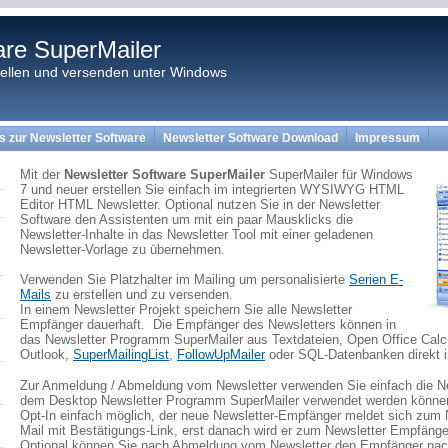
are SuperMailer
tellen und versenden unter Windows
os zur Newsletter Software
Newsletter Software Download
Impressum
Mit der
Newsletter Software SuperMailer
SuperMailer für Windows
7 und neuer erstellen Sie einfach im integrierten WYSIWYG HTML
Editor HTML Newsletter. Optional nutzen Sie in der Newsletter
Software den Assistenten um mit ein paar Mausklicks die
Newsletter-Inhalte in das Newsletter Tool mit einer geladenen
Newsletter-Vorlage zu übernehmen.
Verwenden Sie Platzhalter im Mailing um personalisierte
Serien E-
Mails
zu erstellen und zu versenden.
In einem Newsletter Projekt speichern Sie alle Newsletter
Empfänger dauerhaft. Die Empfänger des Newsletters können in
das Newsletter Programm SuperMailer aus Textdateien, Open Office Calc,
Outlook,
SuperMailingList
,
FollowUpMailer
oder SQL-Datenbanken direkt i
Zur Anmeldung / Abmeldung vom Newsletter verwenden Sie einfach die New
dem Desktop Newsletter Programm SuperMailer verwendet werden können.
Opt-In einfach möglich, der neue Newsletter-Empfänger meldet sich zum N
Mail mit Bestätigungs-Link, erst danach wird er zum Newsletter Empfänger
Optional können Sie nach Abmeldung vom Newsletter den Empfänger nach