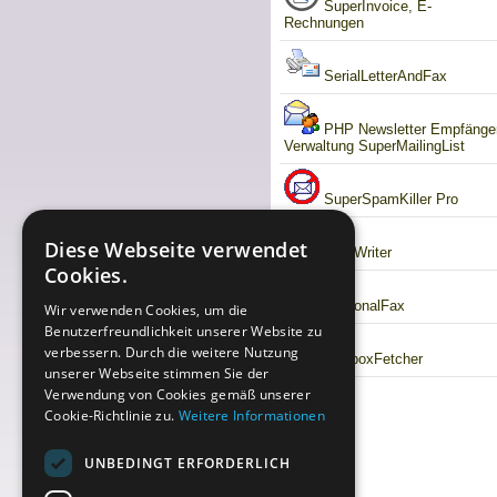
SuperInvoice, E-
Rechnungen
SerialLetterAndFax
PHP Newsletter Empfänge
Verwaltung SuperMailingList
SuperSpamKiller Pro
Diese Webseite verwendet
RSSWriter
Cookies.
PersonalFax
Wir verwenden Cookies, um die
Benutzerfreundlichkeit unserer Website zu
verbessern. Durch die weitere Nutzung
MailboxFetcher
unserer Webseite stimmen Sie der
Verwendung von Cookies gemäß unserer
Cookie-Richtlinie zu.
Weitere Informationen
UNBEDINGT ERFORDERLICH